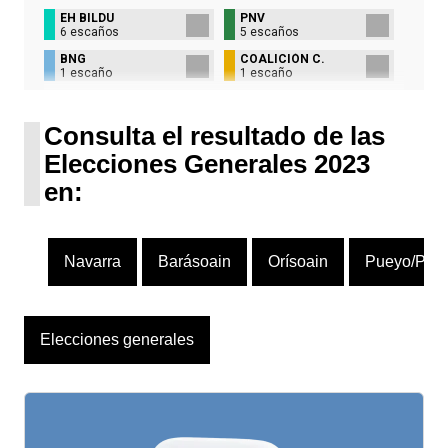
EH BILDU
PNV
6 escaños
5 escaños
BNG
COALICIÓN C.
1 escaño
1 escaño
UPN
1 escaño
Consulta el resultado de las
Elecciones Generales 2023
en:
Navarra
Barásoain
Orísoain
Pueyo/Puiu
Elecciones generales