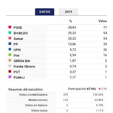
DATOS
2019
%
Votos
PSOE
28,83
77
EH BILDU
20,22
54
Sumar
20,22
54
PP
10,86
29
UPN
9,73
26
Vox
5,99
16
GEROA BAI
1,87
5
Frente Obrero
0,74
2
PCT
0,37
1
PUM+J
0,37
1
Participación
67.16
%
2.9
Resumen del escrutinio:
%
Votos contabilizados:
270
100.00
%
Abstenciones:
132
32.83
%
Votos en blanco:
2
0.74
%
Votos nulos:
3
1.11
%