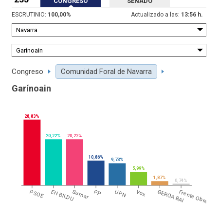
CONGRESO
SENADO
ESCRUTINIO:
100,00
%
Actualizado a las:
13:56 h.
Congreso
Comunidad Foral de Navarra
Garínoain
28,83%
20,22%
20,22%
10,86%
9,73%
5,99%
1,87%
0,74%
PSOE
EH BILDU
Sumar
PP
UPN
Vox
GEROA BAI
Frente Obrero