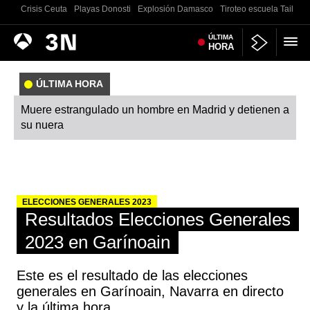
Crisis Ceuta
Playas Donosti
Explosión Damasco
Tiroteo escuela Tailand
Antena
ÚLTIMA
Noticias
HORA
3
ÚLTIMA HORA
Muere estrangulado un hombre en Madrid y detienen a
su nuera
ELECCIONES GENERALES 2023
Resultados Elecciones Generales
2023 en Garínoain
Este es el resultado de las elecciones
generales en Garínoain, Navarra en directo
y la última hora.