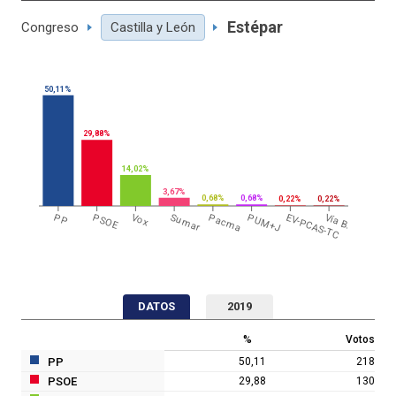
Estépar
Congreso
Castilla y León
50,11%
29,88%
14,02%
3,67%
0,68%
0,68%
0,22%
0,22%
PP
PSOE
Vox
Sumar
Pacma
PUM+J
EV-PCAS-TC
Vía B.
DATOS
2019
%
Votos
PP
50,11
218
PSOE
29,88
130