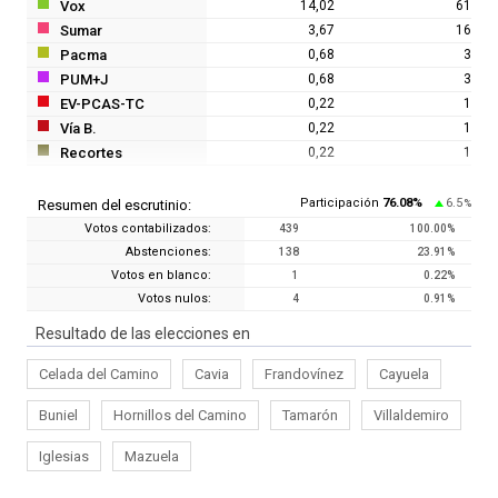
Vox
14,02
61
Sumar
3,67
16
Pacma
0,68
3
PUM+J
0,68
3
EV-PCAS-TC
0,22
1
Vía B.
0,22
1
Recortes
0,22
1
Participación
76.08
%
6.5
Resumen del escrutinio:
%
Votos contabilizados:
439
100.00
%
Abstenciones:
138
23.91
%
Votos en blanco:
1
0.22
%
Votos nulos:
4
0.91
%
Resultado de las elecciones en
Celada del Camino
Cavia
Frandovínez
Cayuela
Buniel
Hornillos del Camino
Tamarón
Villaldemiro
Iglesias
Mazuela