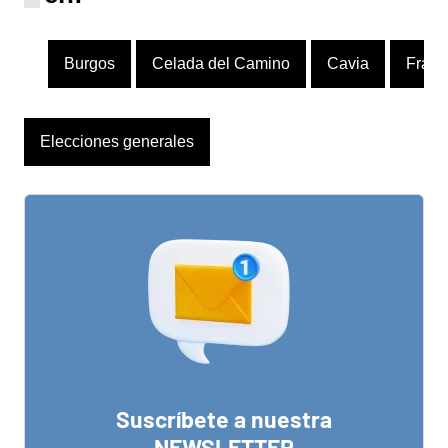
Burgos
Celada del Camino
Cavia
Frand
Elecciones generales
Suscríbete a nuestra
NEWSLETTER