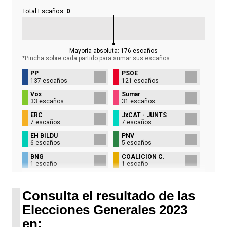
Total Escaños:
0
Mayoría absoluta:
176
escaños
*Pincha sobre cada partido para sumar sus
escaños
PP
PSOE
137 escaños
121 escaños
Vox
Sumar
33 escaños
31 escaños
ERC
JxCAT - JUNTS
7 escaños
7 escaños
EH BILDU
PNV
6 escaños
5 escaños
BNG
COALICIÓN C.
1 escaño
1 escaño
UPN
1 escaño
Consulta el resultado de las
Elecciones Generales 2023
en: