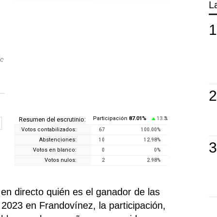
L
TC
Participación
87.01
%
13.3
Resumen del escrutinio:
%
Votos contabilizados:
67
100.00
%
Abstenciones:
10
12.98
%
Votos en blanco:
0
0
%
Votos nulos:
2
2.98
%
n directo quién es el ganador de las
2023 en Frandovínez, la participación,