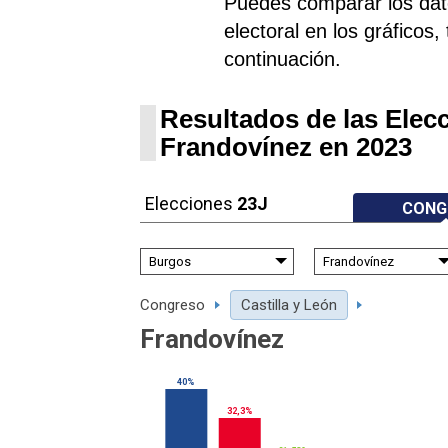
Puedes comparar los datos
electoral en los gráficos,
continuación.
Resultados de las Elec
Frandovínez en 2023
Elecciones
23J
CONG
Congreso
Castilla y León
Frandovínez
40%
32,3%