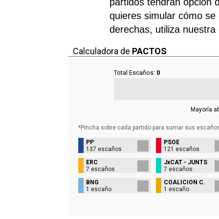
partidos tendrán opción d
quieres simular cómo se d
derechas, utiliza nuestra
Calculadora de
PACTOS
Total Escaños:
0
Mayoría a
*Pincha sobre cada partido para sumar sus
escaño
PP
PSOE
137 escaños
121 escaños
ERC
JxCAT - JUNTS
7 escaños
7 escaños
BNG
COALICIÓN C.
1 escaño
1 escaño