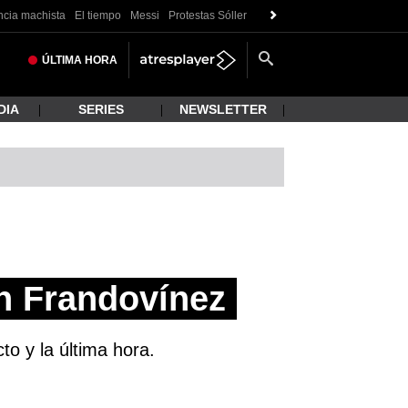
ncia machista
El tiempo
Messi
Protestas Sóller
ÚLTIMA
HORA
DIA
SERIES
NEWSLETTER
n Frandovínez
o y la última hora.