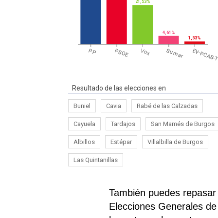
21,53%
4,61%
1,53%
PP
PSOE
Vox
Sumar
EV-PCAS-
Resultado de las elecciones en
Buniel
Cavia
Rabé de las Calzadas
Cayuela
Tardajos
San Mamés de Burgos
Albillos
Estépar
Villalbilla de Burgos
Las Quintanillas
También puedes repasar e
Elecciones Generales de 