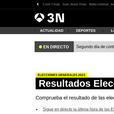
Crisis Ceuta
Juan Jesús Vivas
Mafia criminal
In
Antena
Noticias
3
ACTUALIDAD
DEPORTES
L
Segundo día de contro
EN DIRECTO
¿Qué
ELECCIONES GENERALES 2023
Resultados Elec
Comprueba el resultado de las ele
Busc
Sigue en directo la última hora de las 