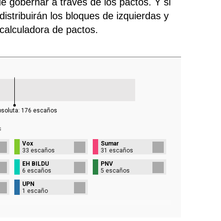
e gobernar a través de los pactos. Y si
istribuirán los bloques de izquierdas y
 calculadora de pactos.
bsoluta:
176
escaños
s
Vox
Sumar
33 escaños
31 escaños
EH BILDU
PNV
6 escaños
5 escaños
UPN
1 escaño