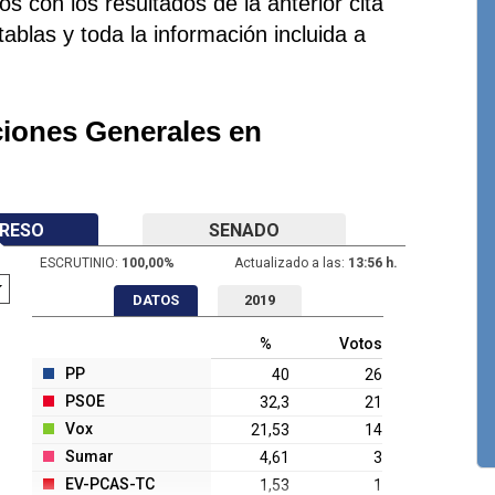
 con los resultados de la anterior cita
 tablas y toda la información incluida a
ciones Generales en
RESO
SENADO
ESCRUTINIO:
100,00
%
Actualizado a las:
13:56 h.
DATOS
2019
%
Votos
PP
40
26
PSOE
32,3
21
Vox
21,53
14
Sumar
4,61
3
EV-PCAS-TC
1,53
1