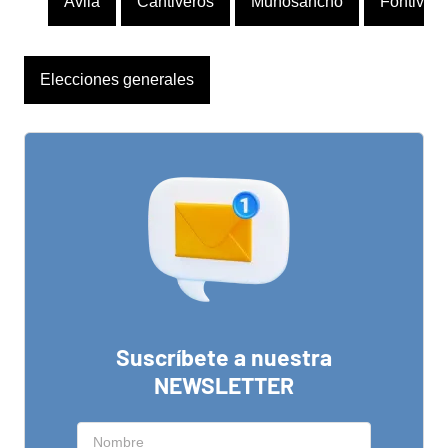
Ávila
Cantiveros
Muñosancho
Fontivero
Elecciones generales
Suscríbete a nuestra
NEWSLETTER