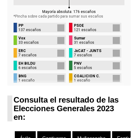
Mayoría absoluta:
176
escaños
*Pincha sobre cada partido para sumar sus
escaños
PP
PSOE
137 escaños
121 escaños
Vox
Sumar
33 escaños
31 escaños
ERC
JxCAT - JUNTS
7 escaños
7 escaños
EH BILDU
PNV
6 escaños
5 escaños
BNG
COALICIÓN C.
1 escaño
1 escaño
UPN
1 escaño
Consulta el resultado de las
Elecciones Generales 2023
en: