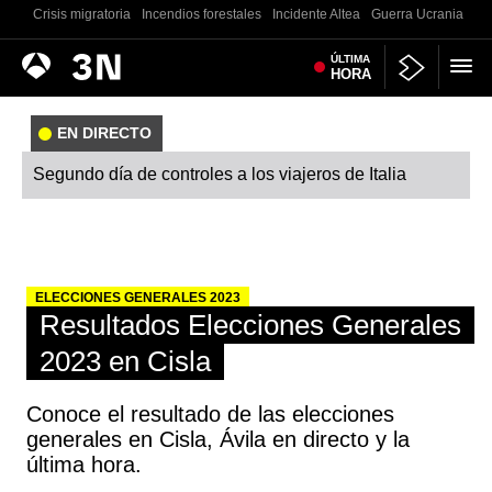
Crisis migratoria
Incendios forestales
Incidente Altea
Guerra Ucrania
Co
Antena
ÚLTIMA
Noticias
HORA
3
EN DIRECTO
Segundo día de controles a los viajeros de Italia
ELECCIONES GENERALES 2023
Resultados Elecciones Generales
2023 en Cisla
Conoce el resultado de las elecciones
generales en Cisla, Ávila en directo y la
última hora.