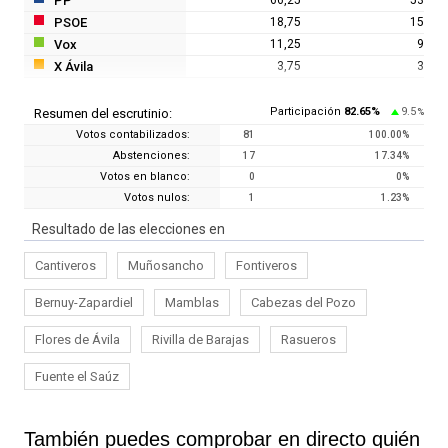
PP
PSOE
18,75
15
Vox
11,25
9
X Ávila
3,75
3
Participación
82.65
%
9.5
Resumen del escrutinio:
%
Votos contabilizados:
81
100.00
%
Abstenciones:
17
17.34
%
Votos en blanco:
0
0
%
Votos nulos:
1
1.23
%
Resultado de las elecciones en
Cantiveros
Muñosancho
Fontiveros
Bernuy-Zapardiel
Mamblas
Cabezas del Pozo
Flores de Ávila
Rivilla de Barajas
Rasueros
Fuente el Saúz
También puedes comprobar en directo quién