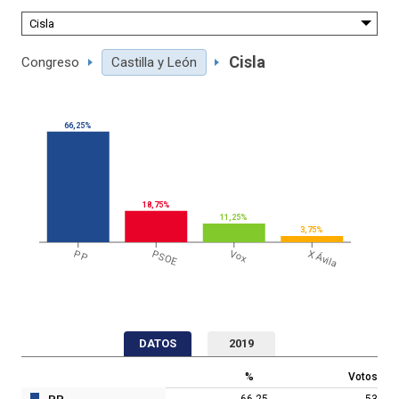
Cisla
Congreso
Castilla y León
66,25%
18,75%
11,25%
3,75%
PP
PSOE
Vox
X Ávila
DATOS
2019
%
Votos
66,25
53