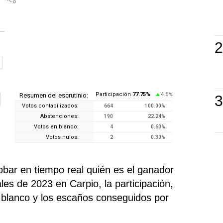
Participación
77.75
%
4.6
Resumen del escrutinio:
%
Votos contabilizados:
664
100.00
%
Abstenciones:
190
22.24
%
Votos en blanco:
4
0.60
%
Votos nulos:
2
0.30
%
ar en tiempo real quién es el ganador
es de 2023 en Carpio, la participación,
n blanco y los escaños conseguidos por