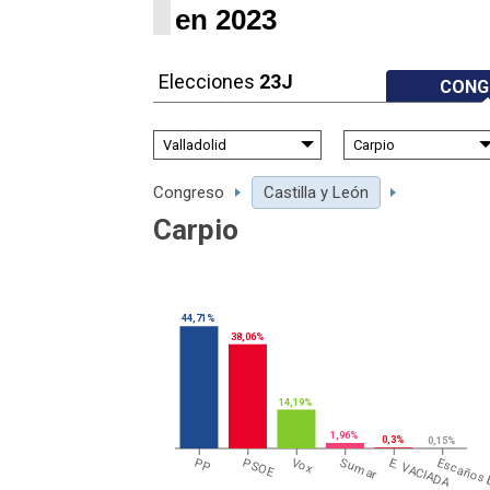
en 2023
Elecciones
23J
CONG
Congreso
Castilla y León
Carpio
44,71%
38,06%
14,19%
1,96%
0,3%
0,15%
PP
PSOE
Vox
Sumar
E. VACIADA
Escaños 