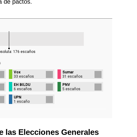
ra de pactos.
bsoluta:
176
escaños
s
Vox
Sumar
33 escaños
31 escaños
EH BILDU
PNV
6 escaños
5 escaños
UPN
1 escaño
e las Elecciones Generales