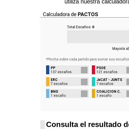
utiliza nuestra calculado
Calculadora de
PACTOS
Total Escaños:
0
Mayoría a
*Pincha sobre cada partido para sumar sus
escaño
PP
PSOE
137 escaños
121 escaños
ERC
JxCAT - JUNTS
7 escaños
7 escaños
BNG
COALICIÓN C.
1 escaño
1 escaño
Consulta el resultado d