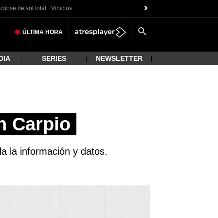
clipse de sol total
Vinicius
ÚLTIMA
HORA
DIA
SERIES
NEWSLETTER
n Carpio
da la información y datos.