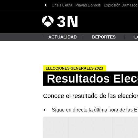
Crisis Ceuta
Playas Donosti
Explosión Damasco
Antena
Noticias
3
ACTUALIDAD
DEPORTES
L
ELECCIONES GENERALES 2023
¿Qué
Resultados Elec
Conoce el resultado de las eleccio
Sigue en directo la última hora de las 
Busc