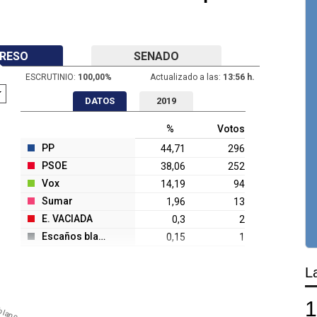
RESO
SENADO
ESCRUTINIO:
100,00
%
Actualizado a las:
13:56 h.
DATOS
2019
%
Votos
PP
44,71
296
PSOE
38,06
252
Vox
14,19
94
Sumar
1,96
13
E. VACIADA
0,3
2
Escaños blanco
0,15
1
L
blanco