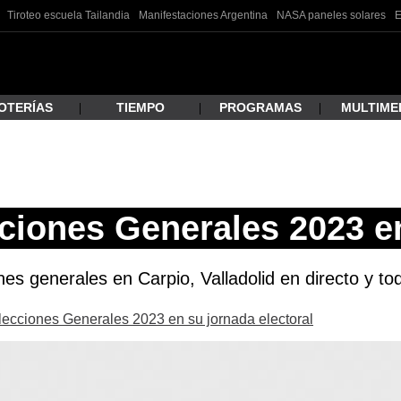
Tiroteo escuela Tailandia
Manifestaciones Argentina
NASA paneles solares
E
OTERÍAS
TIEMPO
PROGRAMAS
MULTIME
 estás buscando?
ciones Generales 2023 e
nes generales en Carpio, Valladolid en directo y to
Elecciones Generales 2023 en su jornada electoral
ar