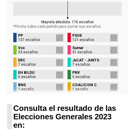
Mayoría absoluta:
176
escaños
*Pincha sobre cada partido para sumar sus
escaños
PP
PSOE
137 escaños
121 escaños
Vox
Sumar
33 escaños
31 escaños
ERC
JxCAT - JUNTS
7 escaños
7 escaños
EH BILDU
PNV
6 escaños
5 escaños
BNG
COALICIÓN C.
1 escaño
1 escaño
UPN
1 escaño
Consulta el resultado de las
Elecciones Generales 2023
en: