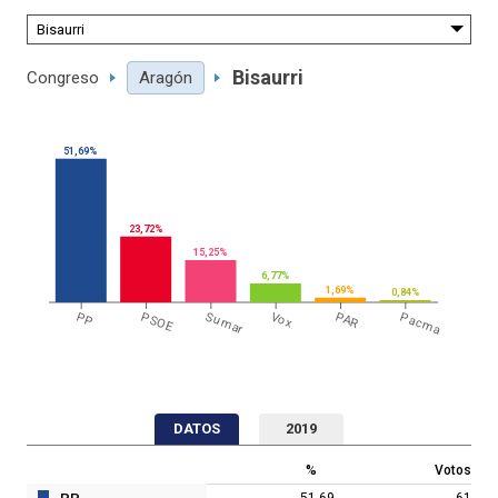
Bisaurri
Congreso
Aragón
51,69%
23,72%
15,25%
6,77%
1,69%
0,84%
PP
PSOE
Sumar
Vox
PAR
Pacma
DATOS
2019
%
Votos
51,69
61