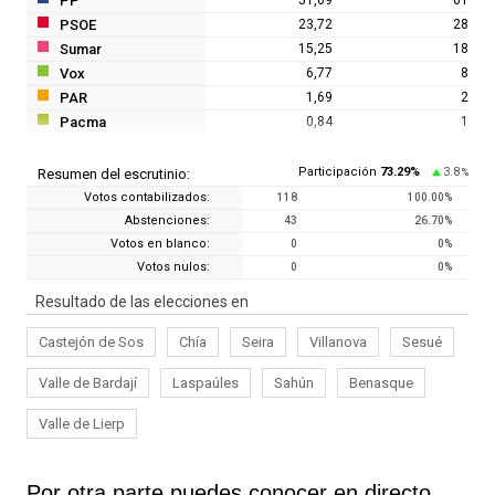
PP
PSOE
23,72
28
Sumar
15,25
18
Vox
6,77
8
PAR
1,69
2
Pacma
0,84
1
Participación
73.29
%
3.8
Resumen del escrutinio:
%
Votos contabilizados:
118
100.00
%
Abstenciones:
43
26.70
%
Votos en blanco:
0
0
%
Votos nulos:
0
0
%
Resultado de las elecciones en
Castejón de Sos
Chía
Seira
Villanova
Sesué
Valle de Bardají
Laspaúles
Sahún
Benasque
Valle de Lierp
Por otra parte puedes conocer en directo