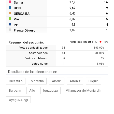
Sumar
17,2
16
UPN
9,67
9
GEROA BAI
6,45
6
Vox
5,37
5
PP
4,3
4
Frente Obrero
1,07
1
Participación
68.11
%
1.5
Resumen del escrutinio:
%
Votos contabilizados:
94
100.00
%
Abstenciones:
44
31.88
%
Votos en blanco:
0
0
%
Votos nulos:
1
1.06
%
Resultado de las elecciones en
Dicastillo
Morentin
Aberin
Arróniz
Luquin
Barbarin
Allo
Igúzquiza
Villamayor de Monjardín
Ayegui/Aiegi