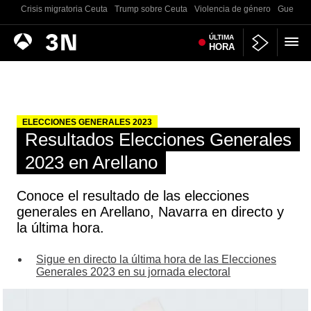
Crisis migratoria Ceuta
Trump sobre Ceuta
Violencia de género
Guerra U
Antena
ÚLTIMA
Noticias
HORA
3
ELECCIONES GENERALES 2023
Resultados Elecciones Generales
2023 en Arellano
Conoce el resultado de las elecciones
generales en Arellano, Navarra en directo y
la última hora.
Sigue en directo la última hora de las Elecciones
Generales 2023 en su jornada electoral