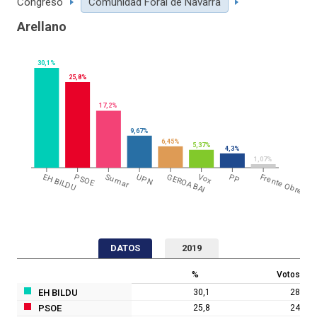
Congreso
Comunidad Foral de Navarra
Arellano
30,1%
25,8%
17,2%
9,67%
6,45%
5,37%
4,3%
1,07%
EH BILDU
PSOE
Sumar
UPN
GEROA BAI
Vox
PP
Frente Obrero
DATOS
2019
%
Votos
EH BILDU
30,1
28
PSOE
25,8
24