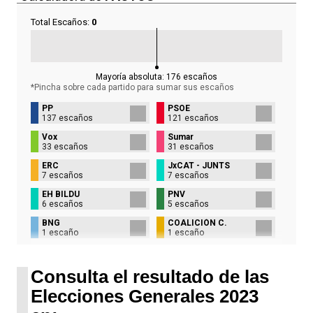
Total Escaños:
0
Mayoría absoluta:
176
escaños
*Pincha sobre cada partido para sumar sus
escaños
PP
PSOE
137 escaños
121 escaños
Vox
Sumar
33 escaños
31 escaños
ERC
JxCAT - JUNTS
7 escaños
7 escaños
EH BILDU
PNV
6 escaños
5 escaños
BNG
COALICIÓN C.
1 escaño
1 escaño
UPN
1 escaño
Consulta el resultado de las
Elecciones Generales 2023