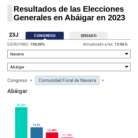
Resultados de las Elecciones
Generales en Abáigar en 2023
23J
CONGRESO
SENADO
ESCRUTINIO:
100,00
%
Actualizado a las:
13:56 h.
Congreso
Comunidad Foral de Navarra
Abáigar
35,29%
19,6%
15,68%
11,76%