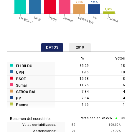
7,84%
7,84%
1,96%
EH BILDU
UPN
PSOE
Sumar
GEROA BAI
PP
Pacma
DATOS
2019
%
Votos
EH BILDU
35,29
18
UPN
19,6
10
PSOE
15,68
8
Sumar
11,76
6
GEROA BAI
7,84
4
PP
7,84
4
Pacma
1,96
1
Participación
72.22
%
1.3
Resumen del escrutinio:
%
Votos contabilizados:
52
100.00
%
Abstenciones:
20
27.77
%