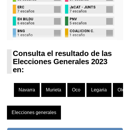
ERC
JxCAT - JUNTS
7 escaños
7 escaños
EH BILDU
PNV
6 escaños
5 escaños
BNG
COALICIÓN C.
1 escaño
1 escaño
UPN
1 escaño
Consulta el resultado de las
Elecciones Generales 2023
en:
Navarra
Murieta
Oco
Legaria
Oleju
Elecciones generales