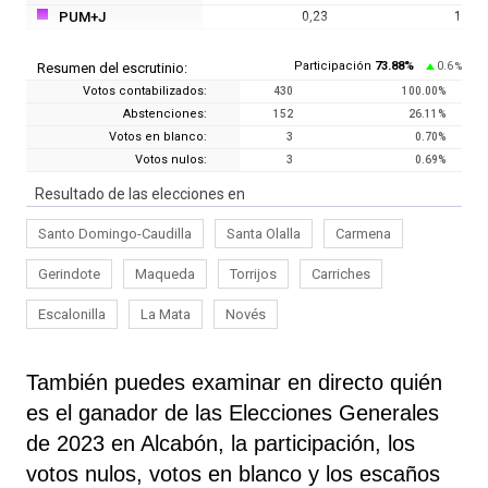
PUM+J
0,23
1
Participación
73.88
%
0.6
Resumen del escrutinio:
%
Votos contabilizados:
430
100.00
%
Abstenciones:
152
26.11
%
Votos en blanco:
3
0.70
%
Votos nulos:
3
0.69
%
Resultado de las elecciones en
Santo Domingo-Caudilla
Santa Olalla
Carmena
Gerindote
Maqueda
Torrijos
Carriches
Escalonilla
La Mata
Novés
También puedes examinar en directo quién
es el ganador de las Elecciones Generales
de 2023 en Alcabón, la participación, los
votos nulos, votos en blanco y los escaños