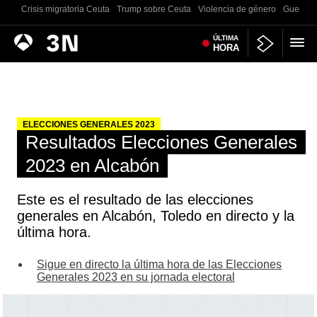
Crisis migratoria Ceuta
Trump sobre Ceuta
Violencia de género
Guerra U
Antena
ÚLTIMA
Noticias
HORA
3
ELECCIONES GENERALES 2023
Resultados Elecciones Generales
2023 en Alcabón
Este es el resultado de las elecciones
generales en Alcabón, Toledo en directo y la
última hora.
Sigue en directo la última hora de las Elecciones
Generales 2023 en su jornada electoral