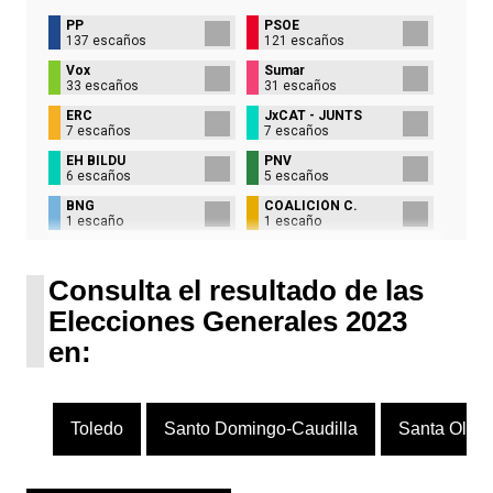
PP
PSOE
137 escaños
121 escaños
Vox
Sumar
33 escaños
31 escaños
ERC
JxCAT - JUNTS
7 escaños
7 escaños
EH BILDU
PNV
6 escaños
5 escaños
BNG
COALICIÓN C.
1 escaño
1 escaño
UPN
1 escaño
Consulta el resultado de las
Elecciones Generales 2023
en:
Toledo
Santo Domingo-Caudilla
Santa Olall