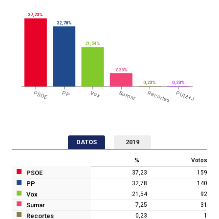
37,23%
32,78%
21,54%
7,25%
0,23%
0,23%
PSOE
PP
Vox
Sumar
Recortes
PUM+J
DATOS
2019
%
Votos
PSOE
37,23
159
PP
32,78
140
Vox
21,54
92
Sumar
7,25
31
Recortes
0,23
1