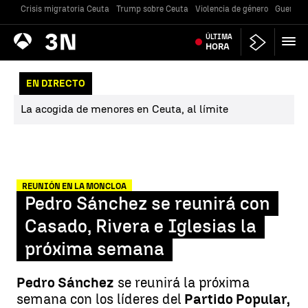
Crisis migratoria Ceuta
Trump sobre Ceuta
Violencia de género
Guerra U
Antena
ÚLTIMA
Noticias
3
HORA
EN DIRECTO
La acogida de menores en Ceuta, al límite
REUNIÓN EN LA MONCLOA
Pedro Sánchez se reunirá con
Casado, Rivera e Iglesias la
próxima semana
Pedro Sánchez
se reunirá la próxima
semana con los líderes del
Partido Popular,