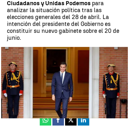
Ciudadanos y Unidas Podemos
para
analizar la situación política tras las
elecciones generales del 28 de abril. La
intención del presidente del Gobierno es
constituir su nuevo gabinete sobre el 20 de
junio.
Pedro Sánchez se reunirá con Casado, Rivera e Iglesias la próxima
semana |
Antena 3 Noticias
Madrid
Antena 3 Noticias
Actualizado:
01 de mayo de 2019, 10:41
Publicado:
01 de mayo de 2019, 10:14
Whatsapp
Facebook
X
Linkedin