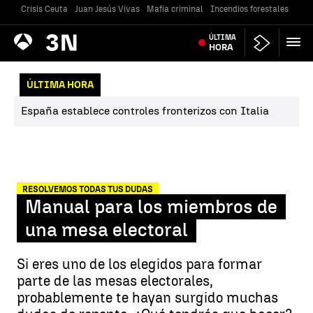
Crisis Ceuta
Juan Jesús Vivas
Mafia criminal
Incendios forestales
Vivi
Antena
ÚLTIMA
Noticias
3
HORA
ÚLTIMA HORA
España establece controles fronterizos con Italia
RESOLVEMOS TODAS TUS DUDAS
Manual para los miembros de
una mesa electoral
Si eres uno de los elegidos para formar
parte de las mesas electorales,
probablemente te hayan surgido muchas