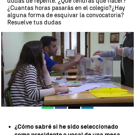
dudas de repente. ¿Qué tendrás que hacer?
¿Cuantas horas pasarás en el colegio?¿Hay
alguna forma de esquivar la convocatoria?
Resuelve tus dudas
Manual para los miembros de una mesa electoral |
Antena 3
Noticias
Madrid
Antena 3 Noticias
Publicado:
14 de mayo de 2019, 21:36
Whatsapp
Facebook
X
Linkedin
¿Cómo sabré si he sido seleccionado
como presidente o vocal de una mesa