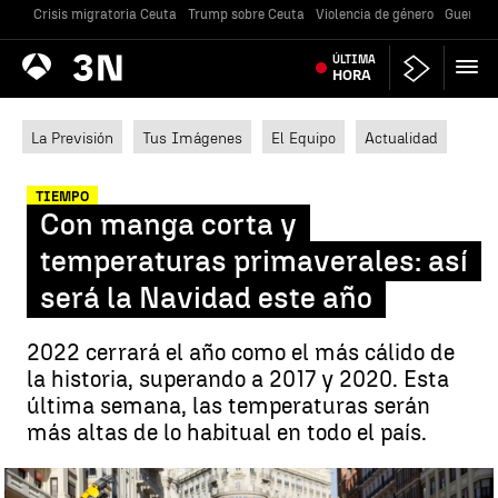
Crisis migratoria Ceuta
Trump sobre Ceuta
Violencia de género
Guerra U
Antena
ÚLTIMA
Noticias
3
HORA
La Previsión
Tus Imágenes
El Equipo
Actualidad
TIEMPO
Con manga corta y
temperaturas primaverales: así
será la Navidad este año
2022 cerrará el año como el más cálido de
la historia, superando a 2017 y 2020. Esta
última semana, las temperaturas serán
más altas de lo habitual en todo el país.
Así será el tiempo en Navidad |
EFE