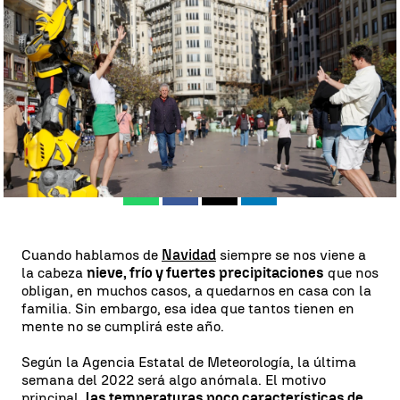
Juan A. Vargas
Actualizado:
24 de diciembre de 2022, 18:23
Publicado:
24 de diciembre de 2022, 12:07
Whatsapp
Facebook
X
Linkedin
Cuando hablamos de
Navidad
siempre se nos viene a
la cabeza
nieve, frío y fuertes precipitaciones
que nos
obligan, en muchos casos, a quedarnos en casa con la
familia. Sin embargo, esa idea que tantos tienen en
mente no se cumplirá este año.
Según la Agencia Estatal de Meteorología, la última
semana del 2022 será algo anómala. El motivo
principal,
las temperaturas poco características de