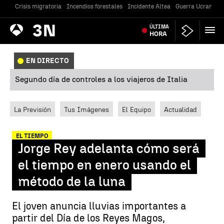
Crisis migratoria
Incendios forestales
Incidente Altea
Guerra Ucrania
Antena
ÚLTIMA
Noticias
3
HORA
EN DIRECTO
Segundo día de controles a los viajeros de Italia
La Previsión
Tus Imágenes
El Equipo
Actualidad
EL TIEMPO
Jorge Rey adelanta cómo será
el tiempo en enero usando el
método de la luna
El joven anuncia lluvias importantes a
partir del Día de los Reyes Magos,