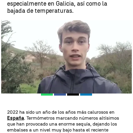
especialmente en Galicia, así como la
bajada de temperaturas.
Jorge Rey adelanta cómo será el tiempo en enero |
Jorge Rey
adelanta cómo será el tiempo en enero
Álvaro Perreau
Publicado:
30 de diciembre de 2022, 06:05
Whatsapp
Facebook
X
Linkedin
2022 ha sido un año de los años más calurosos en
España
. Termómetros marcando números altísimos
que han provocado una enorme sequía, dejando los
embalses a un nivel muy bajo hasta el reciente