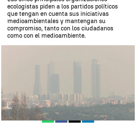
ecologistas piden a los partidos políticos
que tengan en cuenta sus iniciativas
medioambientales y mantengan su
compromiso, tanto con los ciudadanos
como con el medioambiente.
La iniciativa ecologista 'Yo apoyo la casa común' |
"Yo apoyo la casa
común" la nueva iniciativa ecologista
Madrid
Marta Ropero
Publicado:
21 de abril de 2023, 12:14
Whatsapp
Facebook
X
Linkedin