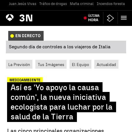
Juan Jesús Vivas
Tráfico de drogas
Mafia criminal
Incendios forestales
Antena
ÚLTIMA
Noticias
3
HORA
EN DIRECTO
Segundo día de controles a los viajeros de Italia
La Previsión
Tus Imágenes
El Equipo
Actualidad
MEDIOAMBIENTE
Así es 'Yo apoyo la causa
común', la nueva iniciativa
ecologista para luchar por la
salud de la Tierra
Las cinco principales organizaciones