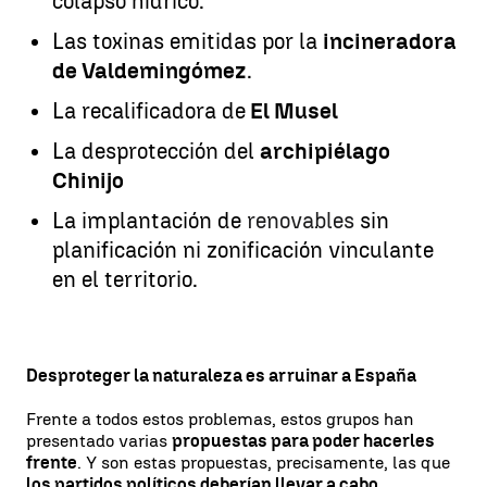
colapso hídrico.
Las toxinas emitidas por la
incineradora
de Valdemingómez
.
La recalificadora de
El Musel
La desprotección del
archipiélago
Chinijo
La implantación de
renovables
sin
planificación ni zonificación vinculante
en el territorio.
Desproteger la naturaleza es arruinar a España
Frente a todos estos problemas, estos grupos han
presentado varias
propuestas para poder hacerles
frente
. Y son estas propuestas, precisamente, las que
los partidos políticos deberían llevar a cabo
.