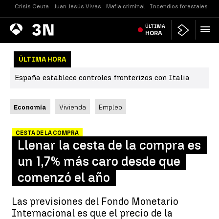
Crisis Ceuta
Juan Jesús Vivas
Mafia criminal
Incendios forestales
Vi
Antena
ÚLTIMA
Noticias
3
HORA
ÚLTIMA HORA
España establece controles fronterizos con Italia
Economía
Vivienda
Empleo
CESTA DE LA COMPRA
Llenar la cesta de la compra es
un 1,7% más caro desde que
comenzó el año
Las previsiones del Fondo Monetario
Internacional es que el precio de la