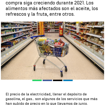
compra siga creciendo durante 2021. Los
alimentos más afectados son el aceite, los
refrescos y la fruta, entre otros.
Llenar la cesta de la compra es un 1,7% más caro desde que
comenzó el año |
Antena 3 Noticias
Antena 3 Noticias
Publicado:
18 de julio de 2021, 15:41
Whatsapp
Facebook
X
Linkedin
El precio de la electricidad, llenar el depósito de
gasolina, el gas... son algunos de los servicios que más
han subido de precio en lo que llevamos de junio.