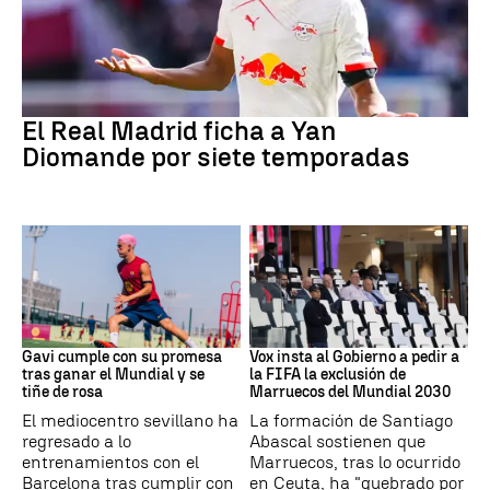
Fútbol
El Real Madrid ficha a Yan
Diomande por siete temporadas
Fútbol
Mundial 2030
Gavi cumple con su promesa
Vox insta al Gobierno a pedir a
tras ganar el Mundial y se
la FIFA la exclusión de
tiñe de rosa
Marruecos del Mundial 2030
El mediocentro sevillano ha
La formación de Santiago
regresado a lo
Abascal sostienen que
entrenamientos con el
Marruecos, tras lo ocurrido
Barcelona tras cumplir con
en Ceuta, ha "quebrado por