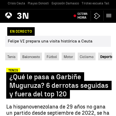
Crisis Ceuta
Playas Donosti
Explosión Damasco
Tiroteo escuela Tailandi
Antena
ÚLTIMA
Noticias
3
HORA
EN DIRECTO
Felipe VI prepara una visita histórica a Ceuta
Tenis
Baloncesto
Fútbol
Motor
Ciclismo
Deportes
TENIS
¿Qué le pasa a Garbiñe
Muguruza? 6 derrotas seguidas
y fuera del top 120
La hispanovenezolana de 29 años no gana
un partido desde septiembre de 2022, se ha