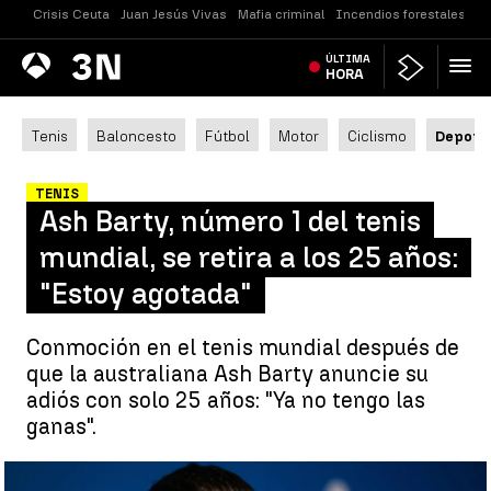
Crisis Ceuta
Juan Jesús Vivas
Mafia criminal
Incendios forestales
Vi
Antena
ÚLTIMA
Noticias
3
HORA
Tenis
Baloncesto
Fútbol
Motor
Ciclismo
Deport
TENIS
Ash Barty, número 1 del tenis
mundial, se retira a los 25 años:
"Estoy agotada"
Conmoción en el tenis mundial después de
que la australiana Ash Barty anuncie su
adiós con solo 25 años: "Ya no tengo las
ganas".
Ash Barty, número 1 del tenis mundial, se retira a los 25 años: