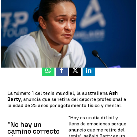
"Estoy agotada" |
Efe
Luis F. Castillo
Publicado:
23 de marzo de 2022, 08:27
Whatsapp
Facebook
X
Linkedin
La número 1 del tenis mundial, la australiana
Ash
Barty
, anuncia que se retira del deporte profesional a
la edad de 25 años por agotamiento físico y mental.
"Hoy es un día difícil y
"No hay un
lleno de emociones porque
anuncio que me retiro del
camino correcto
tenis", señaló Barty en un