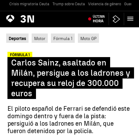
Crisis migratoria Ceuta
Trump sobre Ceuta
Violencia de género
Guerra U
Antena
ÚLTIMA
Noticias
3
HORA
Deportes
Motor
Fórmula 1
Moto GP
FÓRMULA 1
Carlos Sainz, asaltado en
Milán, persigue a los ladrones y
recupera su reloj de 300.000
euros
El piloto español de Ferrari se defendió este
domingo dentro y fuera de la pista:
persiguió a los ladrones en Milán, que
fueron detenidos por la policía.