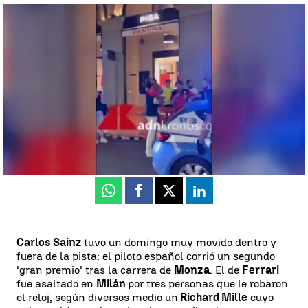
Carlos Sainz detiene a los ladrones que le robaron el reloj |
Carlos
Sainz, asaltado en Milán, persigue a los ladrones y recupera su reloj
de 300.000 euros
Luis F. Castillo
Publicado:
04 de septiembre de 2023, 08:47
Whatsapp
Facebook
X
Linkedin
Carlos Sainz
tuvo un domingo muy movido dentro y
fuera de la pista: el piloto español corrió un segundo
'gran premio' tras la carrera de
Monza
. El de
Ferrari
fue asaltado en
Milán
por tres personas que le robaron
el reloj, según diversos medio un
Richard Mille
cuyo