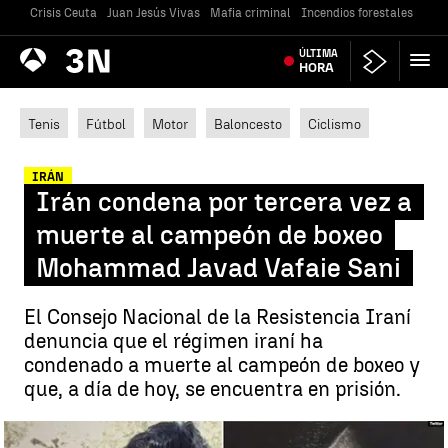
Crisis Ceuta
Juan Jesús Vivas
Mafia criminal
Incendios forestales
Vivi
Antena
ÚLTIMA
Noticias
3
HORA
Tenis
Fútbol
Motor
Baloncesto
Ciclismo
IRÁN
Irán condena por tercera vez a
muerte al campeón de boxeo
Mohammad Javad Vafaie Sani
El Consejo Nacional de la Resistencia Iraní
denuncia que el régimen iraní ha
condenado a muerte al campeón de boxeo y
que, a día de hoy, se encuentra en prisión.