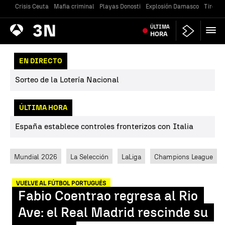
Crisis Ceuta
Mafia criminal
Playas Donosti
Explosión Damasco
Tiroteo
Antena
ÚLTIMA
Noticias
3
HORA
EN DIRECTO
Sorteo de la Lotería Nacional
ÚLTIMA HORA
España establece controles fronterizos con Italia
Mundial 2026
La Selección
LaLiga
Champions League
VUELVE AL FÚTBOL PORTUGUÉS
Fabio Coentrao regresa al Rio
Ave: el Real Madrid rescinde su