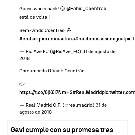
Guess who's back! 😏
@Fabio_Coentrao
está de volta!!
Bem-vindo Coentrão! 💪
#embarquerumoavitoria
#muitonossosemigual
pic.
— Rio Ave FC (@RioAve_FC)
31 de agosto de
2018
Comunicado Oficial: Coentrão
👉
https://t.co/6jX6i7NmHS
#RealMadrid
pic.twitter.c
— Real Madrid C.F. (@realmadrid)
31 de
agosto de 2018
Gavi cumple con su promesa tras