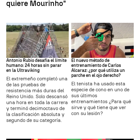
quiere Mourinho"
Ultraviking
Tenis
Antonio Rubio desafía el límite
El nuevo método de
humano: 24 horas sin parar
entrenamiento de Carlos
en la Ultraviking
Alcaraz: ¿por qué utiliza un
parche en el ojo derecho?
El extremeño completó una
El tenista ha usado esta
de las pruebas de
especie de cono en uno de
resistencia más duras del
sus últimos
Reino Unido. Solo descansó
entrenamientos ¿Para qué
una hora en toda la carrera
sirve y qué tiene que ver
y terminó decimoctavo de
con su lesión?
la clasificación absoluta y
segundo de su categoría.