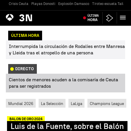
Crisis Ceuta
Playas Donosti
Explosión Damasco
Tiroteo escuela Tailandi
Antena
ÚLTIMA
Noticias
3
HORA
ÚLTIMA HORA
Interrumpida la circulación de Rodalíes entre Manresa
y Lleida tras el atropello de una persona
DIRECTO
Cientos de menores acuden a la comisaría de Ceuta
para ser registrados
Mundial 2026
La Selección
LaLiga
Champions League
BALON DE ORO 2024
Luis de la Fuente, sobre el Balón