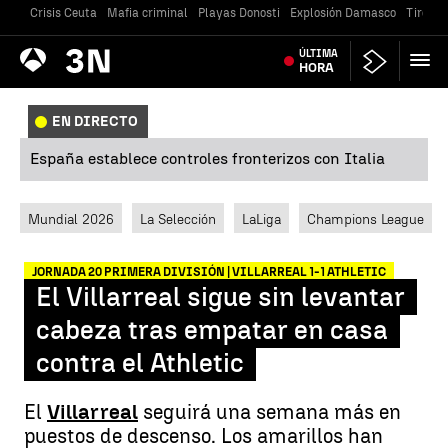
Crisis Ceuta
Mafia criminal
Playas Donosti
Explosión Damasco
Tiroteo
Antena
ÚLTIMA
Noticias
3
HORA
EN DIRECTO
España establece controles fronterizos con Italia
Mundial 2026
La Selección
LaLiga
Champions League
JORNADA 20 PRIMERA DIVISIÓN | VILLARREAL 1-1 ATHLETIC
El Villarreal sigue sin levantar
cabeza tras empatar en casa
contra el Athletic
El
Villarreal
seguirá una semana más en
puestos de descenso. Los amarillos han