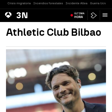
Crisis migratoria
Incendios forestales
Incidente Altea
Guerra Ucrania
Antena
ÚLTIMA
Noticias
3
HORA
Athletic Club Bilbao