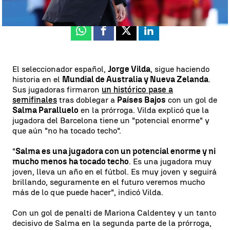
Publicado:
11 de agosto de 2023, 09:44
Whatsapp
Facebook
X
Linkedin
El seleccionador español,
Jorge Vilda
, sigue haciendo
historia en el
Mundial de Australia y Nueva Zelanda
.
Sus jugadoras firmaron
un histórico pase a
semifinales
tras doblegar a
Países Bajos
con un gol de
Salma Paralluelo
en la prórroga. Vilda explicó que la
jugadora del Barcelona tiene un "potencial enorme" y
que aún "no ha tocado techo".
"
Salma es una jugadora con un potencial enorme y ni
mucho menos ha tocado techo
. Es una jugadora muy
joven, lleva un año en el fútbol. Es muy joven y seguirá
brillando, seguramente en el futuro veremos mucho
más de lo que puede hacer", indicó Vilda.
Con un gol de penalti de Mariona Caldentey y un tanto
decisivo de Salma en la segunda parte de la prórroga,