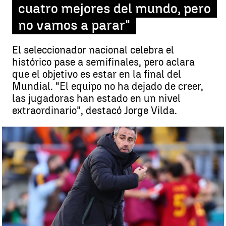
cuatro mejores del mundo, pero
no vamos a parar"
El seleccionador nacional celebra el
histórico pase a semifinales, pero aclara
que el objetivo es estar en la final del
Mundial. "El equipo no ha dejado de creer,
las jugadoras han estado en un nivel
extraordinario", destacó Jorge Vilda.
España se mete en semifinales del Mundial, pero Vilda avisa:
"Queremos estar en la final" |
Efe
Guillermo F. Lascoiti
Actualizado:
11 de agosto de 2023, 12:44