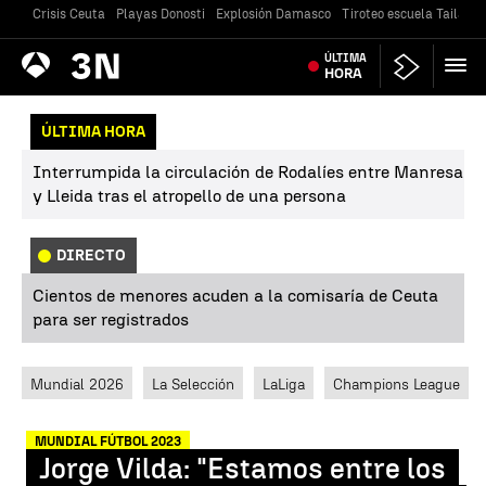
Crisis Ceuta
Playas Donosti
Explosión Damasco
Tiroteo escuela Tailandi
Antena
ÚLTIMA
Noticias
3
HORA
ÚLTIMA HORA
Interrumpida la circulación de Rodalíes entre Manresa
y Lleida tras el atropello de una persona
DIRECTO
Cientos de menores acuden a la comisaría de Ceuta
para ser registrados
Mundial 2026
La Selección
LaLiga
Champions League
MUNDIAL FÚTBOL 2023
Jorge Vilda: "Estamos entre los