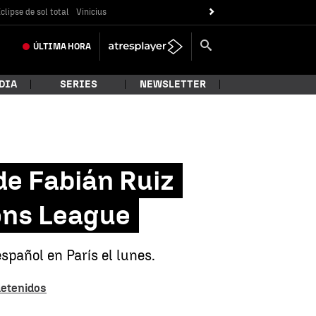
clipse de sol total
Vinicius
ÚLTIMA
HORA
DIA
SERIES
NEWSLETTER
de Fabián Ruiz
ions League
spañol en París el lunes.
detenidos