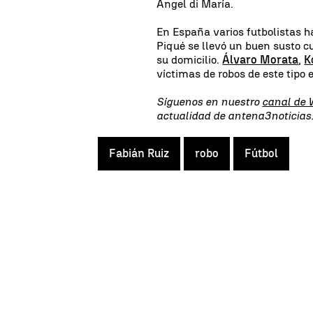
Ángel di María.
En España varios futbolistas h
Piqué se llevó un buen susto 
su domicilio.
Álvaro Morata
,
K
víctimas de robos de este tipo 
Síguenos en nuestro
canal de
actualidad de antena3noticia
Fabián Ruiz
robo
Fútbol