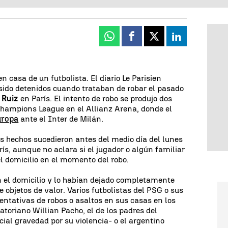
Whatsapp
Facebook
X
Linkedin
n casa de un futbolista. El diario Le Parisien
ido detenidos cuando trataban de robar el pasado
 Ruiz
en París. El intento de robo se produjo dos
 Champions League en el Allianz Arena, donde el
uropa
ante el Inter de Milán.
os hechos sucedieron antes del medio día del lunes
rís, aunque no aclara si el jugador o algún familiar
l domicilio en el momento del robo.
 el domicilio y lo habían dejado completamente
objetos de valor. Varios futbolistas del PSG o sus
entativas de robos o asaltos en sus casas en los
uatoriano Willian Pacho, el de los padres del
ial gravedad por su violencia- o el argentino