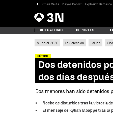
Crisis Ceuta
Playas Donosti
Explosión Damasco
Antena
Noticias
3
ACTUALIDAD
DEPORTES
L
Mundial 2026
La Selección
LaLiga
Cha
¿Qué
FÚTBOL
Dos detenidos po
dos días después
Dos menores han sido detenidos por
Noche de disturbios tras la victoria 
Bus
El mensaje de Kylian Mbappé tras la