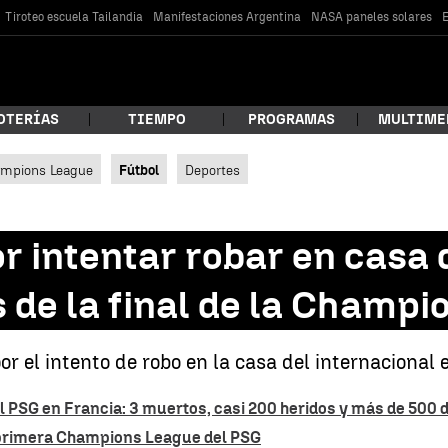
Tiroteo escuela Tailandia
Manifestaciones Argentina
NASA paneles solares
E
OTERÍAS
TIEMPO
PROGRAMAS
MULTIME
mpions League
Fútbol
Deportes
 estás buscando?
r intentar robar en casa 
 de la final de la Champ
 el intento de robo en la casa del internacional e
del PSG en Francia: 3 muertos, casi 200 heridos y más de 500 
car
 primera Champions League del PSG