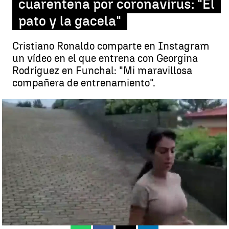
cuarentena por coronavirus: "El
pato y la gacela"
Cristiano Ronaldo comparte en Instagram
un vídeo en el que entrena con Georgina
Rodríguez en Funchal: "Mi maravillosa
compañera de entrenamiento".
Cristiano Ronaldo y Georgina entrenan juntos en la cuarentena por
coronavirus: "El pato y la gacela" |
Antena 3 Deportes
Funchal
Antena 3 Deportes
Publicado:
08 de abril de 2020, 17:57
Whatsapp
Facebook
X
Linkedin