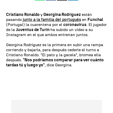
Cristiano Ronaldo
y
Georgina Rodríguez
están
pasando
junto a la familia del portugués
en
Funchal
(Portugal) la cuarentena por el
coronavirus
. El jugador
de la
Juventus de Turín
ha subido un vídeo a su
Instagram en el que ambos entrenan juntos.
Georgina Rodríguez es la primera en subir una rampa
corriendo y bajarla, para después cederle el turno a
Cristiano Ronaldo. "El pato y la gacela", bromea ella
después.
"Nos podríamos comparar para ver cuánto
tardas tú y luego yo"
, dice Georgina.