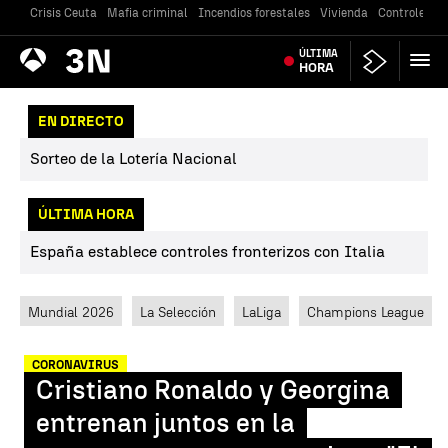
Crisis Ceuta
Mafia criminal
Incendios forestales
Vivienda
Controles en
Antena
ÚLTIMA
Noticias
3
HORA
EN DIRECTO
Sorteo de la Lotería Nacional
ÚLTIMA HORA
España establece controles fronterizos con Italia
Mundial 2026
La Selección
LaLiga
Champions League
CORONAVIRUS
Cristiano Ronaldo y Georgina
entrenan juntos en la