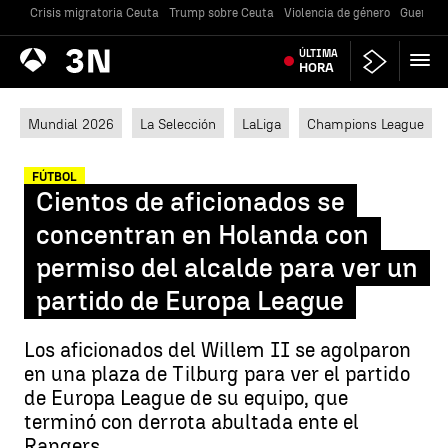
Crisis migratoria Ceuta
Trump sobre Ceuta
Violencia de género
Guerra U
Antena
ÚLTIMA
Noticias
3
HORA
Mundial 2026
La Selección
LaLiga
Champions League
FÚTBOL
Cientos de aficionados se
concentran en Holanda con
permiso del alcalde para ver un
partido de Europa League
Los aficionados del Willem II se agolparon
en una plaza de Tilburg para ver el partido
de Europa League de su equipo, que
terminó con derrota abultada ente el
Rangers.