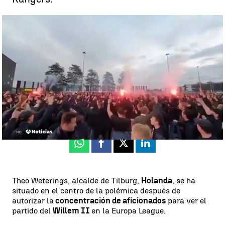
Cientos de aficionados se concentran en Holanda con permiso del
alcalde para ver un partido de Europa League |
Antena 3 Deportes
Antena 3 Deportes
Actualizado:
25 de septiembre de 2020, 15:52
Publicado:
25 de septiembre de 2020, 14:54
Whatsapp
Facebook
X
Linkedin
Theo Weterings, alcalde de Tilburg,
Holanda
, se ha
situado en el centro de la polémica después de
autorizar la
concentración de aficionados
para ver el
partido del
Willem II
en la Europa League.