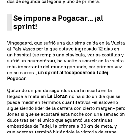
dos de segunda categoría y uno de primera.
Se impone a Pogacar... ¡al
sprint!
Vingegaard, que sufrió una durísima caída en la Vuelta
al País Vasco por la que
estuvo ingresado 12 días
en
un hospital (se rompió una clavícula, varias costillas y
sufrió un neumotórax), ha vuelto a sonreír en la vuelta
más importante del mundo ganando, por primera vez
en su carrera,
un sprint al todopoderoso Tadej
Pogacar
.
Quitando un par de segundos que le recortó en la
llegada a meta en
Le Lioran
no ha sido un día que se
pueda medir en términos cuantitativos -el esloveno
sigue siendo líder de la carrera con cierto margen- pero
Jonas sí que se acostará esta noche con una sensación
dulce tras ser el único que aguantó las continuas
embestidas de Tadej, la primera a 30km de meta, y
que además terminó birlándole la victoria de etapa.