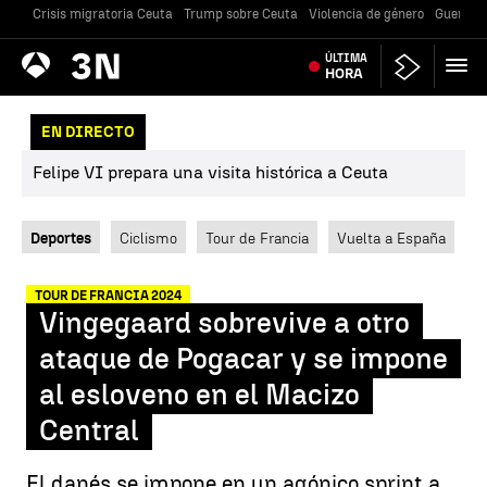
Crisis migratoria Ceuta
Trump sobre Ceuta
Violencia de género
Guerra U
Antena
ÚLTIMA
Noticias
3
HORA
EN DIRECTO
Felipe VI prepara una visita histórica a Ceuta
Deportes
Ciclismo
Tour de Francia
Vuelta a España
TOUR DE FRANCIA 2024
Vingegaard sobrevive a otro
ataque de Pogacar y se impone
al esloveno en el Macizo
Central
El danés se impone en un agónico sprint a