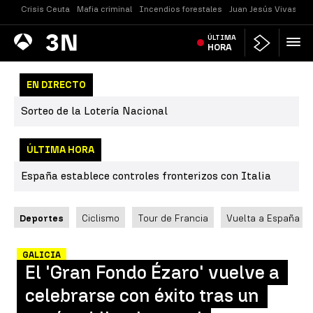
Crisis Ceuta
Mafia criminal
Incendios forestales
Juan Jesús Vivas
Vi
Antena
ÚLTIMA
Noticias
3
HORA
EN DIRECTO
Sorteo de la Lotería Nacional
ÚLTIMA HORA
España establece controles fronterizos con Italia
Deportes
Ciclismo
Tour de Francia
Vuelta a España
GALICIA
El 'Gran Fondo Ézaro' vuelve a
celebrarse con éxito tras un