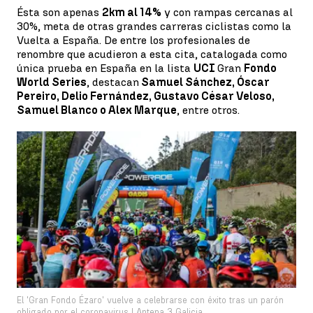
Ésta son apenas
2km al 14%
y con rampas cercanas al
30%, meta de otras grandes carreras ciclistas como la
Vuelta a España. De entre los profesionales de
renombre que acudieron a esta cita, catalogada como
única prueba en España en la lista
UCI
Gran
Fondo
World Series
, destacan
Samuel Sánchez, Óscar
Pereiro, Delio Fernández, Gustavo César Veloso,
Samuel Blanco o Alex Marque
, entre otros.
El 'Gran Fondo Ézaro' vuelve a celebrarse con éxito tras un parón
obligado por el coronavirus | Antena 3 Galicia