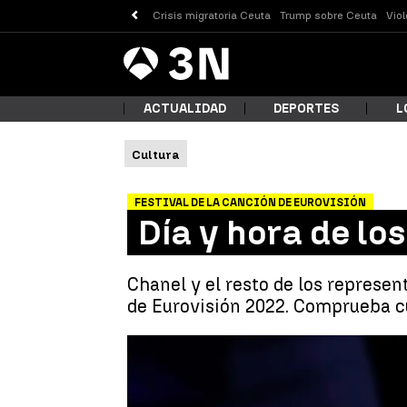
Crisis migratoria Ceuta
Trump sobre Ceuta
Vio
Antena
Noticias
3
ACTUALIDAD
DEPORTES
L
Cultura
¿Qué
FESTIVAL DE LA CANCIÓN DE EUROVISIÓN
Día y hora de lo
Chanel y el resto de los represen
de Eurovisión 2022. Comprueba cu
Busc