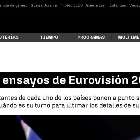
lencia de género
Guerra Ucrania
Tiroteo EEUU
Guerra Irán
Infantino
Vacac
OTERÍAS
TIEMPO
PROGRAMAS
MULTIME
 estás buscando?
s ensayos de Eurovisión 
tantes de cada uno de los países ponen a punto s
ándo es su turno para ultimar los detalles de su
ar