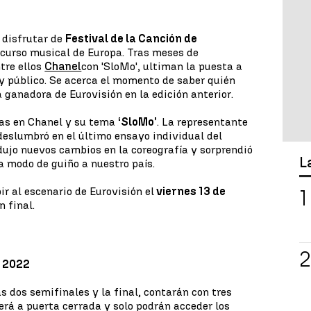
 disfrutar de
Festival de la Canción de
ncurso musical de Europa. Tras meses de
tre ellos
Chanel
con 'SloMo', ultiman la puesta a
y público. Se acerca el momento de saber quién
a ganadora de Eurovisión en la edición anterior.
as en Chanel y su tema
‘SloMo’
. La representante
eslumbró en el último ensayo individual del
dujo nuevos cambios en la coreografía y sorprendió
L
a modo de guiño a nuestro país.
ir al escenario de Eurovisión el
viernes 13 de
n final.
n 2022
as dos semifinales y la final, contarán con tres
erá a puerta cerrada y solo podrán acceder los