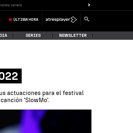
iones verano
ÚLTIMA
HORA
DIA
SERIES
NEWSLETTER
2022
us actuaciones para el festival
 canción 'SlowMo'.