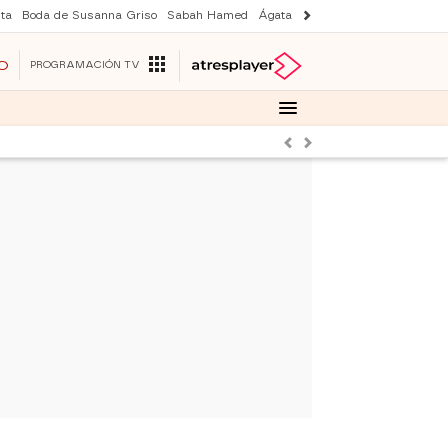
ta
Boda de Susanna Griso
Sabah Hamed
Ágata y Lola
Suri y Tom Cruise
O
PROGRAMACIÓN TV
Anterior
Siguiente