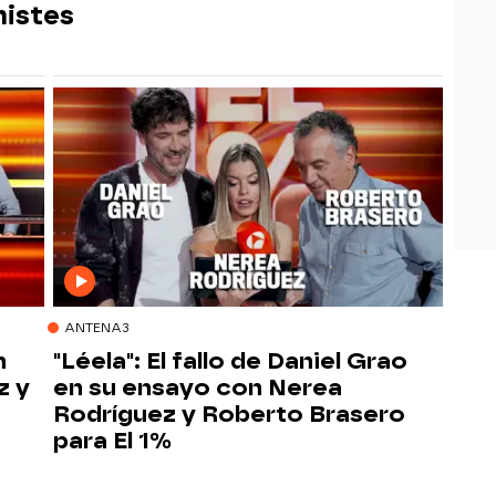
histes
ANTENA3
n
"Léela": El fallo de Daniel Grao
z y
en su ensayo con Nerea
Rodríguez y Roberto Brasero
para El 1%