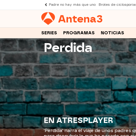
Padre no hay más que uno
Brotes de ciclosporia
Antena
3
SERIES
PROGRAMAS
NOTICIAS
Perdida
EN ATRESPLAYER
'Perdida' narra el viaje de unos padres q