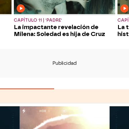
CAPÍTULO 11 | 'PADRE'
CAPÍT
La impactante revelación de
La 
Milena: Soledad es hija de Cruz
his