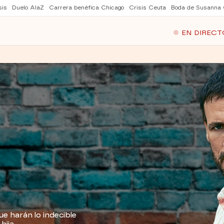
sis
Duelo AlaZ
Carrera benéfica Chicago
Crisis Ceuta
Boda de Susanna 
EN DIRECT
ue harán lo indecible