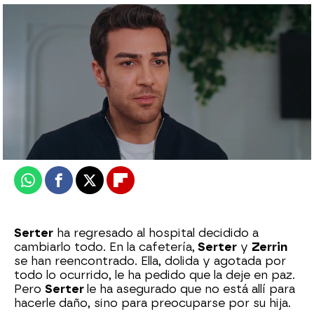
Desirée Castillo
Publicado:
29 de octubre de 2025, 13:00
Whatsapp
Facebook
X
Flipboard
Serter
ha regresado al hospital decidido a
cambiarlo todo. En la cafetería,
Serter
y
Zerrin
se han reencontrado. Ella, dolida y agotada por
todo lo ocurrido, le ha pedido que la deje en paz.
Pero
Serter
le ha asegurado que no está allí para
hacerle daño, sino para preocuparse por su hija.