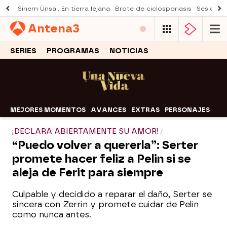
Sinem Ünsal, En tierra lejana
Brote de ciclosporiasis
Sesión d
Antena
3
SERIES
PROGRAMAS
NOTICIAS
MEJORES MOMENTOS
AVANCES
EXTRAS
PERSONAJES
¡DECLARA ABIERTAMENTE SU AMOR!
“Puedo volver a quererla”: Serter
promete hacer feliz a Pelin si se
aleja de Ferit para siempre
Culpable y decidido a reparar el daño, Serter se
sincera con Zerrin y promete cuidar de Pelin
como nunca antes.