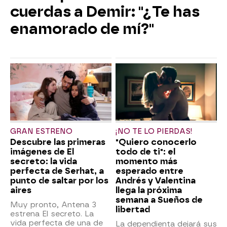
cuerdas a Demir: "¿Te has
enamorado de mí?"
GRAN ESTRENO
¡NO TE LO PIERDAS!
Descubre las primeras
"Quiero conocerlo
imágenes de El
todo de ti": el
secreto: la vida
momento más
perfecta de Serhat, a
esperado entre
punto de saltar por los
Andrés y Valentina
aires
llega la próxima
semana a Sueños de
Muy pronto, Antena 3
libertad
estrena El secreto. La
vida perfecta de una de
La dependienta dejará sus