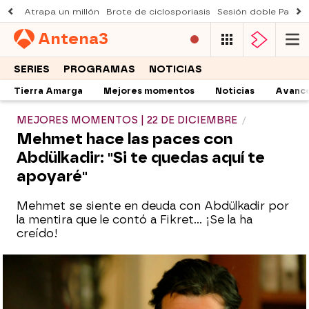
Atrapa un millón
Brote de ciclosporiasis
Sesión doble Padre
Antena
3
SERIES
PROGRAMAS
NOTICIAS
Tierra Amarga
Mejores momentos
Noticias
Avanc
MEJORES MOMENTOS | 22 DE DICIEMBRE
Mehmet hace las paces con
Abdülkadir: "Si te quedas aquí te
apoyaré"
Mehmet se siente en deuda con Abdülkadir por
la mentira que le contó a Fikret... ¡Se la ha
creído!