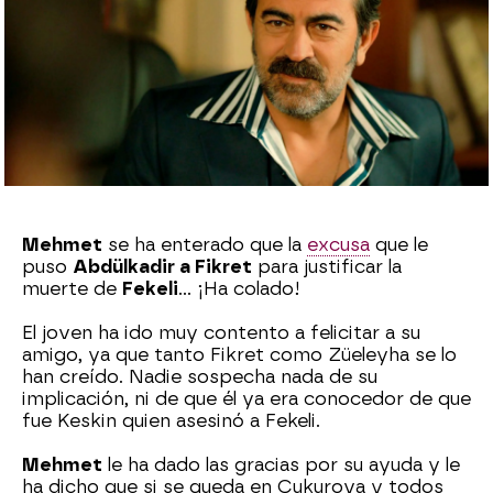
Ana Bermejo Lillo
Publicado:
22 de diciembre de 2022, 18:29
Whatsapp
Facebook
X
Flipboard
Mehmet
se ha enterado que la
excusa
que le
puso
Abdülkadir a Fikret
para justificar la
muerte de
Fekeli
... ¡Ha colado!
El joven ha ido muy contento a felicitar a su
amigo, ya que tanto Fikret como Züeleyha se lo
han creído. Nadie sospecha nada de su
implicación, ni de que él ya era conocedor de que
fue Keskin quien asesinó a Fekeli.
Mehmet
le ha dado las gracias por su ayuda y le
ha dicho que si se queda en Çukurova y todos