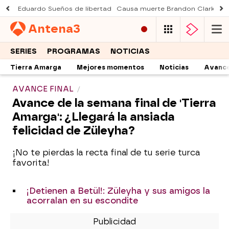
Eduardo Sueños de libertad
Causa muerte Brandon Clarke
M
Antena
3
SERIES
PROGRAMAS
NOTICIAS
Tierra Amarga
Mejores momentos
Noticias
Avanc
AVANCE FINAL
Avance de la semana final de 'Tierra
Amarga': ¿Llegará la ansiada
felicidad de Züleyha?
¡No te pierdas la recta final de tu serie turca
favorita!
¡Detienen a Betül!: Züleyha y sus amigos la
acorralan en su escondite