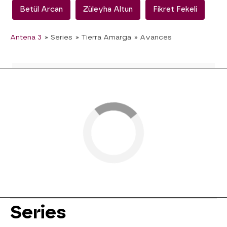
Betül Arcan
Züleyha Altun
Fikret Fekeli
Antena 3
» Series
» Tierra Amarga
» Avances
Series