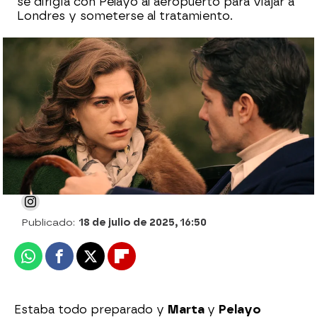
se dirigía con Pelayo al aeropuerto para viajar a
Londres y someterse al tratamiento.
“Formemos nuestra propia familia”: Fina
acepta convertirse en madre con Marta
Julia Zapata López
Publicado:
18 de julio de 2025, 16:50
Whatsapp
Facebook
X
Flipboard
Estaba todo preparado y
Marta
y
Pelayo