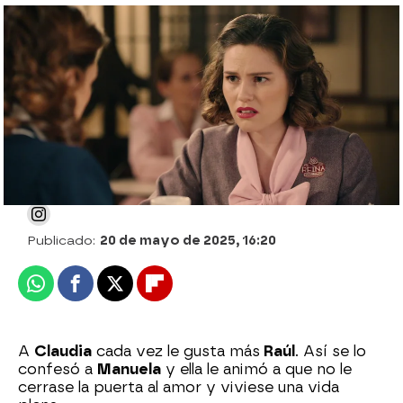
Manuela anima a su sobrina a seguir
viviendo: “No te cierres al amor”
Julia Zapata López
Publicado:
20 de mayo de 2025, 16:20
Whatsapp
Facebook
X
Flipboard
A
Claudia
cada vez le gusta más
Raúl
. Así se lo
confesó a
Manuela
y ella le animó a que no le
cerrase la puerta al amor y viviese una vida