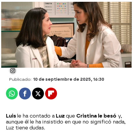
Luis no puede más y le confiesa toda la
verdad a Luz: "Cristina me besó"
Julia Zapata López
Publicado:
10 de septiembre de 2025, 16:30
Whatsapp
Facebook
X
Flipboard
Luis
le ha contado a
Luz
que
Cristina le besó
y,
aunque él le ha insistido en que no significó nada,
Luz tiene dudas.