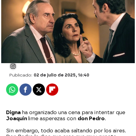
Digna pilla a Joaquín buscando en los
papeles de Pedro... ¡Y le echa de su casa!
Julia Zapata López
Publicado:
02 de julio de 2025, 16:40
Whatsapp
Facebook
X
Flipboard
Digna
ha organizado una cena para intentar que
Joaquín
lime asperezas con
don Pedro
.
Sin embargo, todo acaba saltando por los aires.