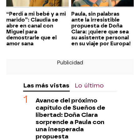
“Perdí a mi bebé y a mi
Paula, sin palabras
marido”: Claudia se
ante la irresistible
abre en canal con
propuesta de Doña
Miguel para
Clara: ¡quiere que sea
demostrarle que el
su asistente personal
amor sana
en su viaje por Europa!
Las más vistas
Lo último
Avance del próximo
capítulo de Sueños de
libertad: Doña Clara
sorprende a Paula con
una inesperada
propuesta