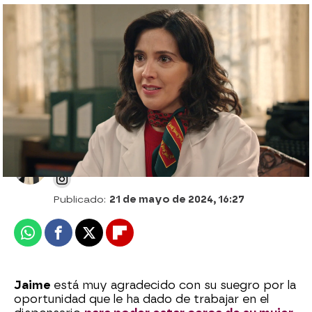
Damián comunica a Luz que Jaime
ocupará su puesto en el dispensario:
“Sólo pienso en el bien de mi familia”
Patri Bea
Publicado:
21 de mayo de 2024, 16:27
Whatsapp
Facebook
X
Flipboard
Jaime
está muy agradecido con su suegro por la
oportunidad que le ha dado de trabajar en el