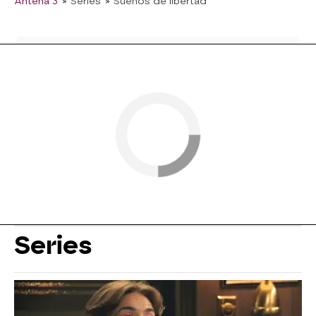
Antena 3
» Series
» Sueños de libertad
Series