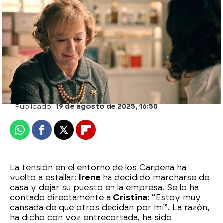
Irene se enfrenta a don Pedro y le da el
bofetón: “Yo ya no soy tu familia”
Hannah Cordero
Publicado:
19 de agosto de 2025, 16:50
Whatsapp
Facebook
X
Flipboard
La tensión en el entorno de los Carpena ha
vuelto a estallar:
Irene
ha decidido marcharse de
casa y dejar su puesto en la empresa. Se lo ha
contado directamente a
Cristina
: “Estoy muy
cansada de que otros decidan por mí”. La razón,
ha dicho con voz entrecortada, ha sido