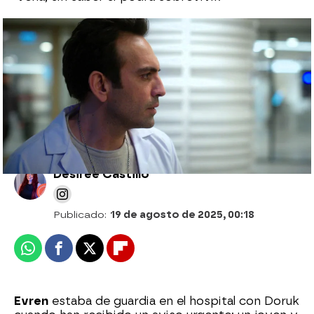
La noche más oscura de Bahar: un brutal
accidente de tráfico la deja entre la vida
y la muerte
Desirée Castillo
Publicado:
19 de agosto de 2025, 00:18
Whatsapp
Facebook
X
Flipboard
Evren
estaba de guardia en el hospital con Doruk