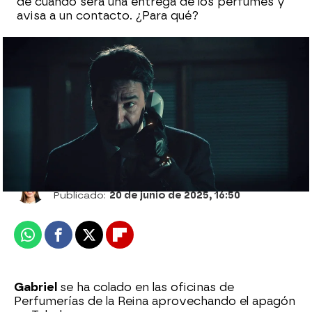
de cuándo será una entrega de los perfumes y
avisa a un contacto. ¿Para qué?
¿Gabriel, acorralado? Marta y Pelayo se
enfrentan al nuevo miembro de la familia
Ana Bermejo Lillo
Publicado:
20 de junio de 2025, 16:50
Whatsapp
Facebook
X
Flipboard
Gabriel
se ha colado en las oficinas de
Perfumerías de la Reina aprovechando el apagón