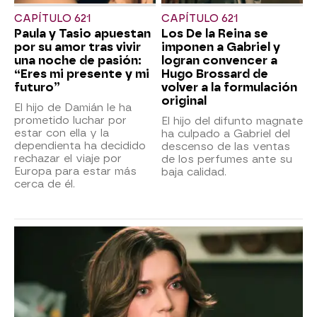
CAPÍTULO 621
CAPÍTULO 621
Paula y Tasio apuestan
Los De la Reina se
por su amor tras vivir
imponen a Gabriel y
una noche de pasión:
logran convencer a
“Eres mi presente y mi
Hugo Brossard de
futuro”
volver a la formulación
original
El hijo de Damián le ha
prometido luchar por
El hijo del difunto magnate
estar con ella y la
ha culpado a Gabriel del
dependienta ha decidido
descenso de las ventas
rechazar el viaje por
de los perfumes ante su
Europa para estar más
baja calidad.
cerca de él.