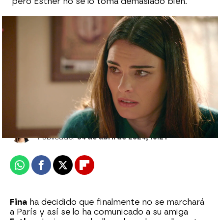
pero Esther no se lo toma demasiado bien.
Digna interviene y le cuenta a Fina la
verdad sobre la enfermedad de su padre:
"La situación es muy grave"
Ana Bermejo Lillo
Publicado:
04 de abril de 2024, 16:21
Whatsapp
Facebook
X
Flipboard
Fina
ha decidido que finalmente no se marchará
a París y así se lo ha comunicado a su amiga