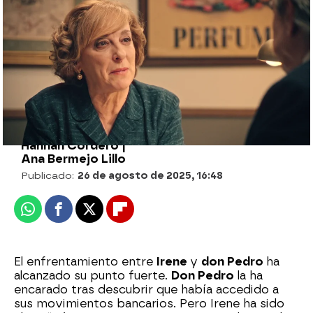
Don Pedro amenaza a José, el padre
biológico de Cristina, ¡le exige que se
marche de la su vida para siempre!
Hannah Cordero |
Ana Bermejo Lillo
Publicado:
26 de agosto de 2025, 16:48
Whatsapp
Facebook
X
Flipboard
El enfrentamiento entre
Irene
y
don Pedro
ha
alcanzado su punto fuerte.
Don Pedro
la ha
encarado tras descubrir que había accedido a
sus movimientos bancarios. Pero Irene ha sido