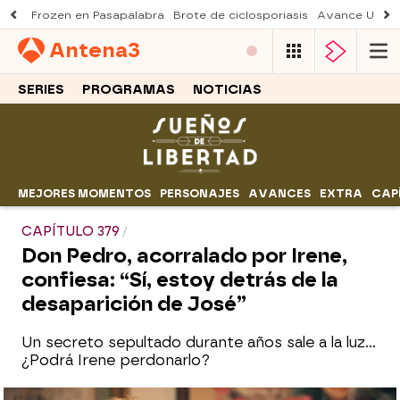
Frozen en Pasapalabra
Brote de ciclosporiasis
Avance Una n
Antena
3
SERIES
PROGRAMAS
NOTICIAS
MEJORES MOMENTOS
PERSONAJES
AVANCES
EXTRA
CAP
CAPÍTULO 379
Don Pedro, acorralado por Irene,
confiesa: “Sí, estoy detrás de la
desaparición de José”
Un secreto sepultado durante años sale a la luz...
¿Podrá Irene perdonarlo?