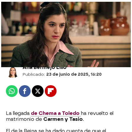
Tasio cree que Chema se está
aprovechando de Carmen: “¡Es un
caradura!”
Ana Bermejo Lillo
Publicado:
23 de junio de 2025, 16:20
Whatsapp
Facebook
X
Flipboard
La llegada
de Chema a Toledo
ha revuelto el
matrimonio de
Carmen y Tasio
.
El de la Reina se ha dado cuenta de que el