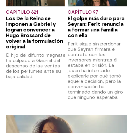
CAPÍTULO 621
CAPÍTULO 97
Los De la Reina se
El golpe más duro para
imponen a Gabriel y
Seyran: Ferit renuncia
logran convencer a
a formar una familia
Hugo Brossard de
con ella
volver a la formulación
Ferit sigue sin perdonar
original
que Seyran firmara el
contrato con los
El hijo del difunto magnate
inversores mientras él
ha culpado a Gabriel del
estaba en prisión. La
descenso de las ventas
joven ha intentado
de los perfumes ante su
explicarle por qué tomó
baja calidad.
aquella decisión, pero la
conversación ha
terminado dando un giro
que ninguno esperaba.