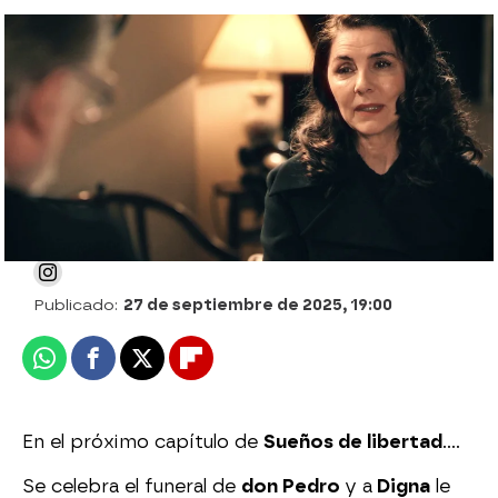
Damián asfixia a don Pedro... ¡En un
ataque de locura!
Julia Zapata López
Publicado:
27 de septiembre de 2025, 19:00
Whatsapp
Facebook
X
Flipboard
En el próximo capítulo de
Sueños de libertad
….
Se celebra el funeral de
don Pedro
y a
Digna
le