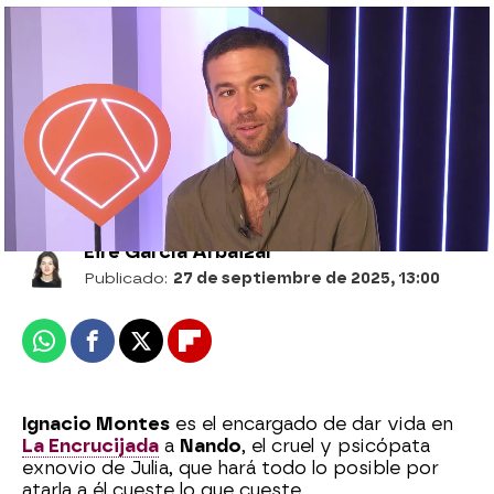
Ignacio Montes, de la ley al crimen: sus
dos caras como Zárate en La novia gitana
y Nando en La Encrucijada
Eire García Arbaizar
Publicado:
27 de septiembre de 2025, 13:00
Whatsapp
Facebook
X
Flipboard
Ignacio Montes
es el encargado de dar vida en
La Encrucijada
a
Nando
, el cruel y psicópata
exnovio de Julia, que hará todo lo posible por
atarla a él cueste lo que cueste.