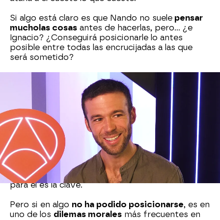
Si algo está claro es que Nando no suele
pensar
mucho
las cosas
antes de hacerlas, pero… ¿e
Ignacio? ¿Conseguirá posicionarle lo antes
posible entre todas las encrucijadas a las que
será sometido?
Si tuviese que elegir entre
drama y comedia
,
Ignacio lo tiene claro: el drama, al igual que su
sitio preferido para rodar
son los exteriores.
Sobre si elegir entre
escenas intensas o
románticas
, el actor ha dudado: “Las románticas
pueden ser muy intensas”.
A la hora de actuar, cree que la mejor técnica es
jugar con el guion: hacer una mezcla de
improvisación y seguir el guion al pie de la letra
para él es la clave.
Pero si en algo
no ha podido posicionarse
, es en
uno de los
dilemas morales
más frecuentes en