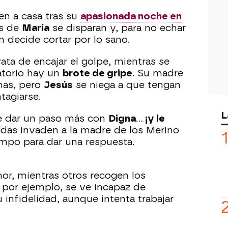
n a casa tras su
apasionada noche en
as de
María
se disparan y, para no echar
en decide cortar por lo sano.
ata de encajar el golpe, mientras se
atorio hay un
brote de gripe
. Su madre
mas, pero
Jesús
se niega a que tengan
tagiarse.
L
 dar un paso más con
Digna
...
¡y le
das invaden a la madre de los Merino
mpo para dar una respuesta.
or, mientras otros recogen los
, por ejemplo, se ve incapaz de
u infidelidad, aunque intenta trabajar