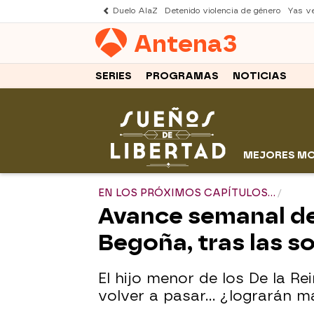
Duelo AlaZ
Detenido violencia de género
Yas v
Antena
3
SERIES
PROGRAMAS
NOTICIAS
MEJORES M
EN LOS PRÓXIMOS CAPÍTULOS...
Avance semanal de
Begoña, tras las s
El hijo menor de los De la R
volver a pasar... ¿lograrán m