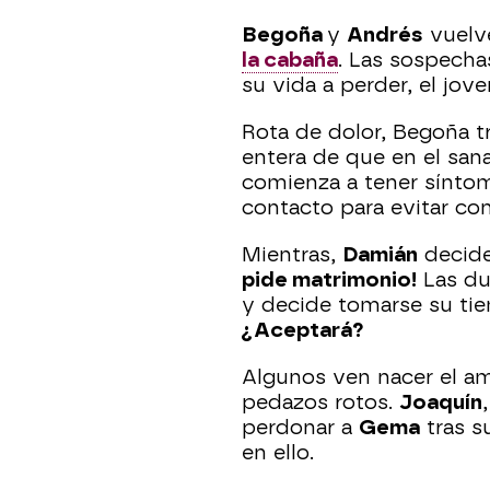
Begoña
y
Andrés
vuelve
la cabaña
. Las sospech
su vida a perder, el jov
Rota de dolor, Begoña tr
entera de que en el san
comienza a tener sínto
contacto para evitar con
Mientras,
Damián
decide
pide matrimonio!
Las du
y decide tomarse su tie
¿Aceptará?
Algunos ven nacer el am
pedazos rotos.
Joaquín
perdonar a
Gema
tras s
en ello.