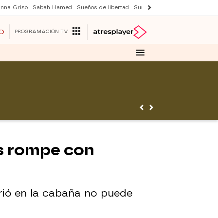
nna Griso
Sabah Hamed
Sueños de libertad
Suri y Tom Cruise
Una nuev
O
PROGRAMACIÓN TV
és rompe con
rrió en la cabaña no puede