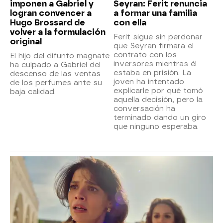
imponen a Gabriel y
Seyran: Ferit renuncia
logran convencer a
a formar una familia
Hugo Brossard de
con ella
volver a la formulación
Ferit sigue sin perdonar
original
que Seyran firmara el
contrato con los
El hijo del difunto magnate
inversores mientras él
ha culpado a Gabriel del
estaba en prisión. La
descenso de las ventas
joven ha intentado
de los perfumes ante su
explicarle por qué tomó
baja calidad.
aquella decisión, pero la
conversación ha
terminado dando un giro
que ninguno esperaba.