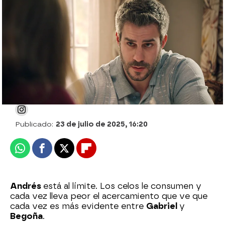
¿Celoso?: Andrés, sorprendido al ver a
Begoña regresar a casa con Gabriel
Julia Zapata López
Publicado:
23 de julio de 2025, 16:20
Whatsapp
Facebook
X
Flipboard
Andrés
está al límite. Los celos le consumen y
cada vez lleva peor el acercamiento que ve que
cada vez es más evidente entre
Gabriel
y
Begoña
.