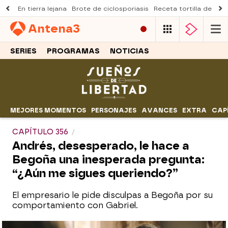
En tierra lejana
Brote de ciclosporiasis
Receta tortilla de pist
Antena
3
SERIES
PROGRAMAS
NOTICIAS
MEJORES MOMENTOS
PERSONAJES
AVANCES
EXTRA
CAP
CAPÍTULO 356
Andrés, desesperado, le hace a
Begoña una inesperada pregunta:
“¿Aún me sigues queriendo?”
El empresario le pide disculpas a Begoña por su
comportamiento con Gabriel.